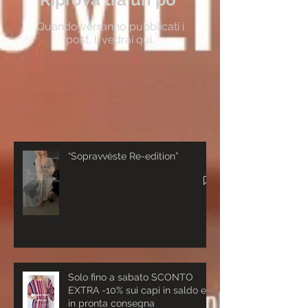
Quando verranno pubblicati i
post, li vedrai qui.
Post recenti
“Sopravvèste Re-edition”
Solo fino a sabato SCONTO
EXTRA -10% sui capi in saldo e
in pronta consegna