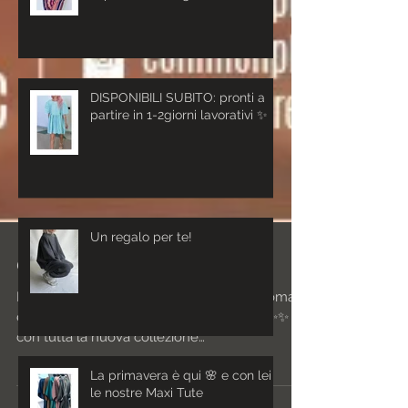
DISPONIBILI SUBITO: pronti a
partire in 1-2giorni lavorativi ✨
Un regalo per te!
Questo week-end!!
Buongiorno🌞 Nuovo appuntamento!! domani
e domenica mi trovate a Commonplace✨✨
con tutta la nuova collezione
La primavera è qui 🌸 e con lei
primavera/estate ✨✨ Vi...
le nostre Maxi Tute