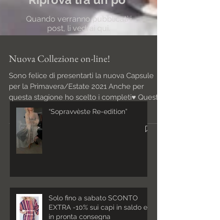
Quando verranno pubblicati i
post, li vedrai qui.
Post recenti
Nuova Collezione on-line!
Sono felice di presentarti la nuova Capsule
per la Primavera/Estate 2021 Anche per
“Sopravvèste Re-edition”
questa stagione ho scelto i completi♥️ Questo
perché...
Solo fino a sabato SCONTO
EXTRA -10% sui capi in saldo e
in pronta consegna