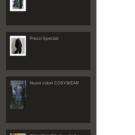
Prezzi Speciali
Nuovi colori COSYWEAR