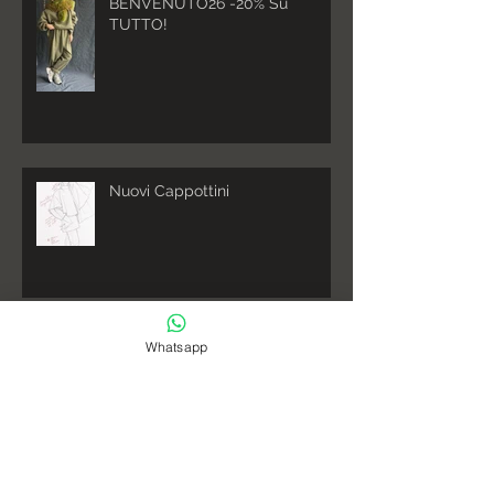
BENVENUTO26 -20% Su
TUTTO!
Nuovi Cappottini
Nuovi colori in shop!
Whatsapp