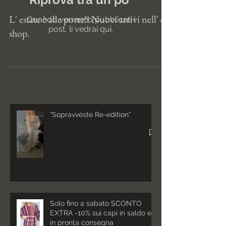
Quando verranno pubblicati i
post, li vedrai qui.
L' estate è alle porte!! Nuovi arrivi nell' e-
Post recenti
shop.
“Sopravvèste Re-edition”
Solo fino a sabato SCONTO
EXTRA -10% sui capi in saldo e
in pronta consegna