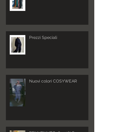
Prezzi Speciali
Nuovi colori COSYWEAR