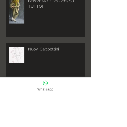
BENVENUTO26 -20% Su
TUTTO!
Nuovi Cappottini
Nuovi colori in shop!
Whatsapp