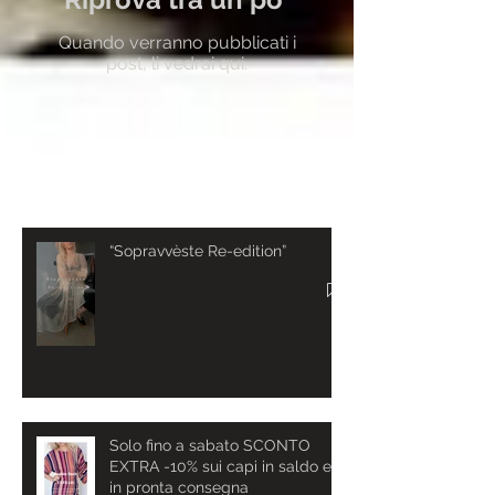
Quando verranno pubblicati i
post, li vedrai qui.
Post recenti
“Sopravvèste Re-edition”
Solo fino a sabato SCONTO
EXTRA -10% sui capi in saldo e
in pronta consegna