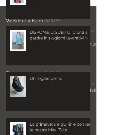
Weekend a Roma✨✨✨
DISPONIBILI SUBITO: pronti a
partire in 1-2giorni lavorativi ✨
Buon pomeriggio!! Per questo week-end ci
trovate a Mercato Monti❤️ a Roma, in via
Leonina 46, sabato e domenica dalle 10 alle
20, con una...
Un regalo per te!
Shop aggiornato🌷🌷🌷
Buongiorno🌞 La primavera sta arrivando e noi
siamo già prontissimi con tante novità!! Abitini,
pantaloni morbidi, salopette, giacche e...
La primavera è qui 🌸 e con lei
le nostre Maxi Tute