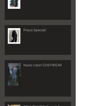
Prezzi Speciali
Nuovi colori COSYWEAR