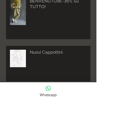
BENVENUTO26 -20% Su
TUTTO!
Nuovi Cappottini
Nuovi colori in shop!
Whatsapp