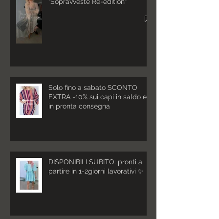
“Sopravvèste Re-edition”
Solo fino a sabato SCONTO
EXTRA -10% sui capi in saldo e
in pronta consegna
DISPONIBILI SUBITO: pronti a
partire in 1-2giorni lavorativi ✨