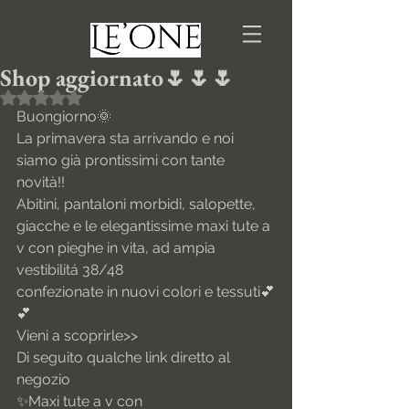
Shop aggiornato🌷🌷🌷
Valutazione NaN stelle su 5.
Buongiorno🌞
La primavera sta arrivando e noi 
siamo già prontissimi con tante 
novità!!
Abitini, pantaloni morbidi, salopette, 
giacche e le elegantissime maxi tute a 
v con pieghe in vita, ad ampia 
vestibilitá 38/48 
confezionate in nuovi colori e tessuti💕
💕 
Vieni a scoprirle>> 
Di seguito qualche link diretto al 
negozio 
✨Maxi tute a v con 