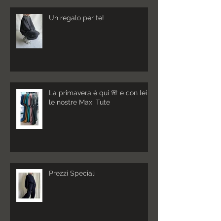
Un regalo per te!
La primavera è qui 🌸 e con lei
le nostre Maxi Tute
Prezzi Speciali