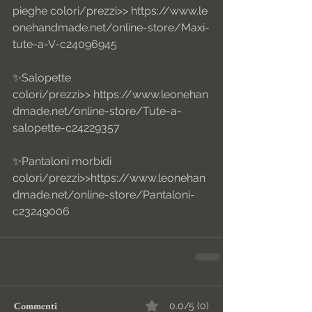
pieghe colori/prezzi>> https://www.le
onehandmade.net/online-store/Maxi-
tute-a-V-c24096945
✨Salopette 
colori/prezzi>> https://www.leonehan
dmade.net/online-store/Tute-a-
salopette-c24229357
✨Pantaloni morbidi 
colori/prezzi>>https://www.leonehan
dmade.net/online-store/Pantaloni-
c23249006
Commenti
0.0/5 (0)