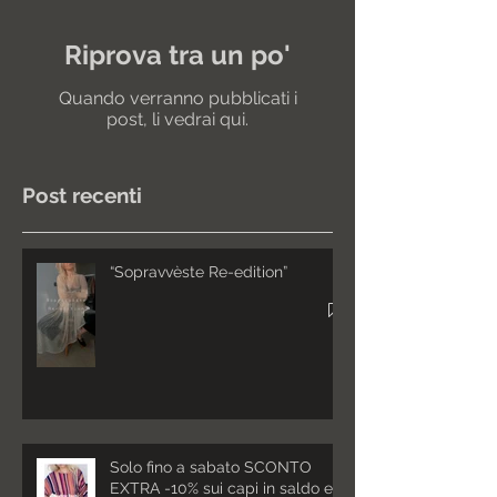
Riprova tra un po'
Quando verranno pubblicati i
post, li vedrai qui.
Post recenti
“Sopravvèste Re-edition”
Solo fino a sabato SCONTO
EXTRA -10% sui capi in saldo e