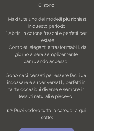
Ci sono:
* Maxi tute uno dei modelli più richiesti 
in questo periodo
* Abitini in cotone freschi e perfetti per 
l’estate
* Completi eleganti e trasformabili, da 
giorno a sera semplicemente 
cambiando accessori
Sono capi pensati per essere facili da 
indossare e super versatili, perfetti in 
tante occasioni diverse e sempre in 
tessuti naturali e piacevoli.
👉 Puoi vedere tutta la categoria qui 
sotto: