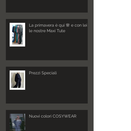
La primavera è qui 🌸 e con lei
le nostre Maxi Tute
Prezzi Speciali
Nuovi colori COSYWEAR