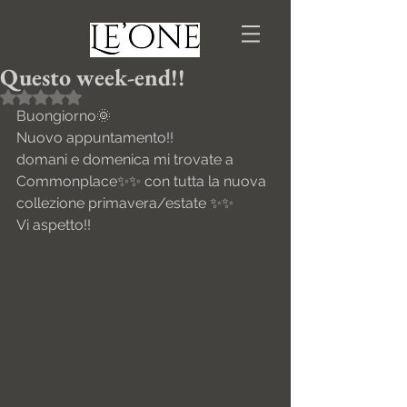
Questo week-end!!
Valutazione NaN stelle su 5.
Buongiorno🌞 
Nuovo appuntamento!!
domani e domenica mi trovate a 
Commonplace✨✨ con tutta la nuova 
collezione primavera/estate ✨✨
Vi aspetto!!