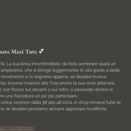
Online Store
Blog
Instagram
Facebook
Resi 
amate Maxi Tute 💕
a. La sua linea inconfondibile, da farla sembrare quasi un 
 ampissimo, che si stringe leggermente in vita grazie a delle 
 movimento e lo segnano appena, se desideri invece 
ita, troverei insieme alla Tuta anche la sua cinta abbinata, 
i, con fiocco sul davanti o sul retro, o passando dentro le 
 una fasciatura un po’ più particolare..
nica, vestono dalla 38 alla 48 circa, in shop troverai tutte le 
do che se desideri possiamo sempre apportare modifiche 
eel/C5oDSEtIdlO/