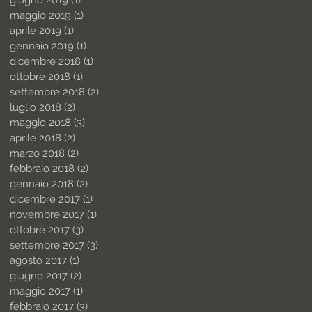
maggio 2019
(1)
1 post
aprile 2019
(1)
1 post
gennaio 2019
(1)
1 post
dicembre 2018
(1)
1 post
ottobre 2018
(1)
1 post
settembre 2018
(2)
2 post
luglio 2018
(2)
2 post
maggio 2018
(3)
3 post
aprile 2018
(2)
2 post
marzo 2018
(2)
2 post
febbraio 2018
(2)
2 post
gennaio 2018
(2)
2 post
dicembre 2017
(1)
1 post
novembre 2017
(1)
1 post
ottobre 2017
(3)
3 post
settembre 2017
(3)
3 post
agosto 2017
(1)
1 post
giugno 2017
(2)
2 post
maggio 2017
(1)
1 post
febbraio 2017
(3)
3 post