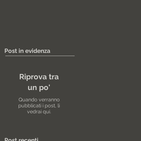
e Recesso
Le tue misure
Post in evidenza
Riprova tra
un po'
Quando verranno
pubblicati i post, li
vedrai qui.
Post recenti