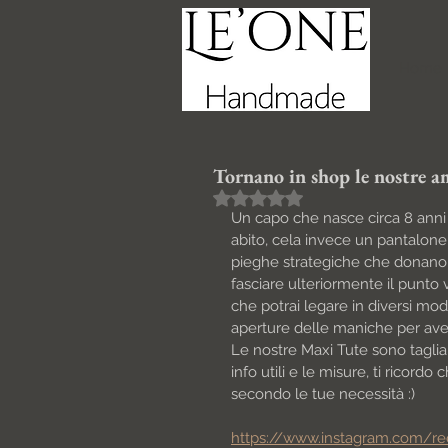
Home
Tornano in shop le nostre 
Valutazione NaN stelle su 5.
Un capo che nasce circa 8 anni f
abito, cela invece un pantalone
pieghe strategiche che donano
fasciare ulteriormente il punto v
che potrai legare in diversi mod
aperture delle maniche per avere
Le nostre Maxi Tute sono taglia u
info utili e le misure, ti ricor
secondo le tue necessità :) 
https://www.instagram.com/r