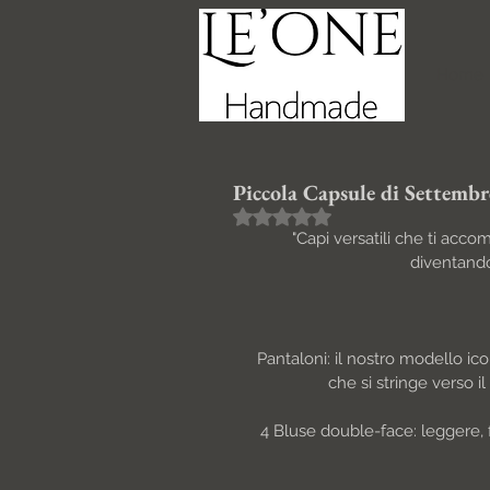
Home
Piccola Capsule di Settemb
Valutazione NaN stelle su 5.
"Capi versatili che ti acc
diventando
Pantaloni: il nostro modello ico
che si stringe verso i
4 Bluse double-face: leggere, 