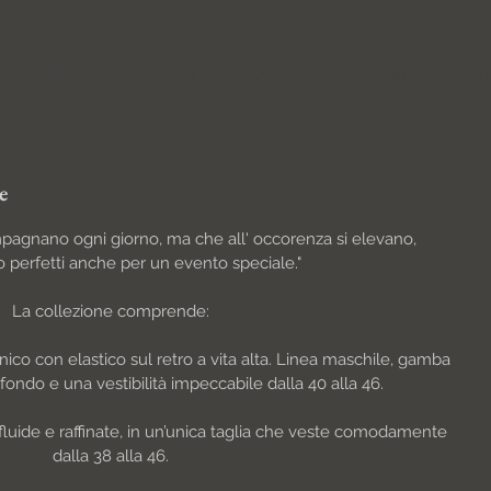
Online Store
Blog
Instagram
Facebook
Resi 
re
ompagnano ogni giorno, ma che all' occorenza si elevano, 
 perfetti anche per un evento speciale."
La collezione comprende:
nico con elastico sul retro a vita alta. Linea maschile, gamba 
l fondo e una vestibilità impeccabile dalla 40 alla 46.
fluide e raffinate, in un’unica taglia che veste comodamente 
dalla 38 alla 46.