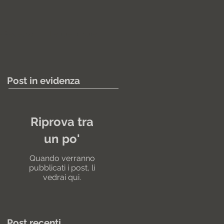
e Recesso
Le tue misure
Post in evidenza
Riprova tra
un po'
Quando verranno
pubblicati i post, li
vedrai qui.
Post recenti