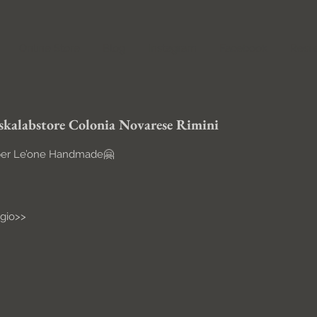
Online Store
Blog
Instagram
Facebook
Resi 
kalabstore Colonia Novarese Rimini
 per Le’one Handmade🤗
gio>> 