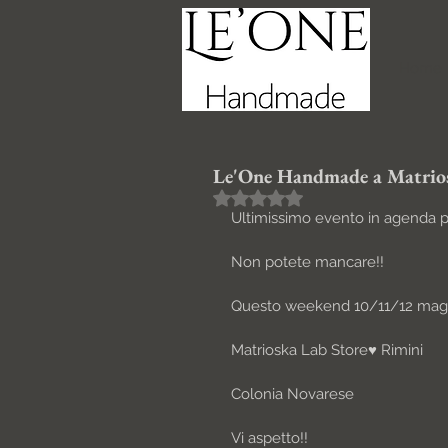
Home
Le'One Handmade a Matrios
Valutazione NaN stelle su 5.
Ultimissimo evento in agenda
Non potete mancare!! 
Questo weekend 10/11/12 mag
Matrioska Lab Store♥️ Rimini 
Colonia Novarese
Vi aspetto!!