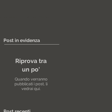
e Recesso
Le tue misure
Post in evidenza
Riprova tra
un po'
Quando verranno
pubblicati i post, li
vedrai qui.
Post recenti