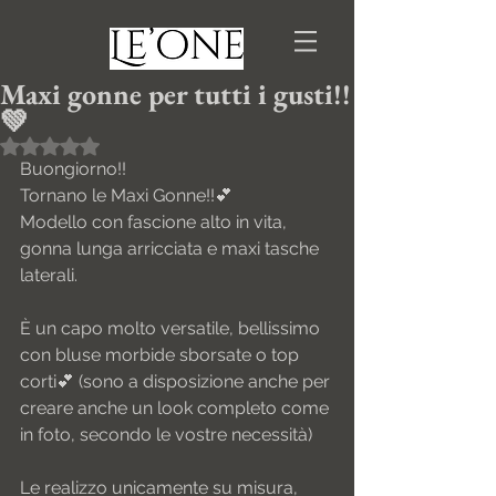
Maxi gonne per tutti i gusti!!
💚
Valutazione NaN stelle su 5.
Buongiorno!!
Tornano le Maxi Gonne!!💕 
Modello con fascione alto in vita, 
gonna lunga arricciata e maxi tasche 
laterali.
È un capo molto versatile, bellissimo 
con bluse morbide sborsate o top 
corti💕 (sono a disposizione anche per 
creare anche un look completo come 
in foto, secondo le vostre necessità)
Le realizzo unicamente su misura, 