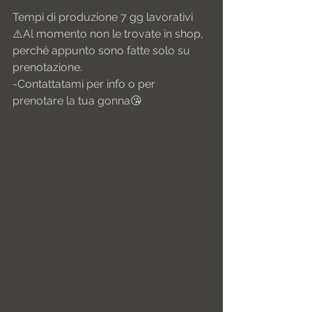
Tempi di produzione 7 gg lavorativi
⚠️Al momento non le trovate in shop, 
perché appunto sono fatte solo su 
prenotazione.
-Contattatami per info o per 
prenotare la tua gonna😘