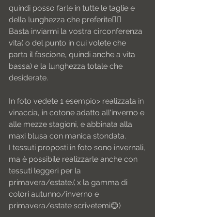
quindi posso farle in tutte le taglie e 
della lunghezza che preferite👌🏻
Basta inviarmi la vostra circonferenza 
vita( o del punto in cui volete che 
parta il fascione, quindi anche a vita 
bassa) e la lunghezza totale che 
desiderate.
In foto vedete 1 esempio> realizzata in 
vinaccia, in cotone adatto all'inverno e 
alle mezze stagioni, e abbinata alla 
maxi blusa con manica stondata.
I tessuti proposti in foto sono invernali,
ma è possibile realizzarle anche con 
tessuti leggeri per la 
primavera/estate.( x la gamma di 
colori autunno/inverno e 
primavera/estate scrivetemi😊)