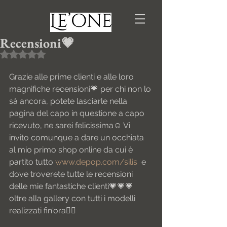
Recensioni💗
Valutazione NaN stelle su 5.
Grazie alle prime clienti e alle loro 
magnifiche recensioni💗 per chi non lo 
sà ancora, potete lasciarle nella 
pagina del capo in questione a capo 
ricevuto, ne sarei felicissima☺️ Vi 
invito comunque a dare un occhiata 
al mio primo shop online da cui è 
partito tutto 
www.depop.com/silis  
e 
dove troverete tutte le recensioni 
delle mie fantastiche clienti💗💗💗 
oltre alla gallery con tutti i modelli 
realizzati fin'ora👌🏻