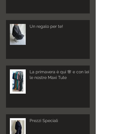
Un regalo per te!
La primavera è qui 🌸 e con lei
le nostre Maxi Tute
Prezzi Speciali