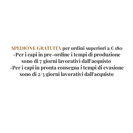
SPEDIONE GRATUITA
per ordini superiori a € 180
-Per i capi in pre-ordine i tempi di produzione
sono di 7 giorni
lavorativi dall’acquisto
-Per i capi in pronta consegna i tempi di evasione
sono di 2/3 giorni lavorativi dall’acquisto
mente una gonna, nasce infatti per creare diversi styling, o meglio ancora “sovrapposizioni” un
proposte.
come una classica gonna, che aperta, principalmente per essere sovrapposta (perché leggerment
ecc..
me indossarla :)