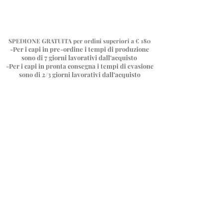
SPEDIONE GRATUITA
per ordini superiori a € 180
-Per i capi in pre-ordine i tempi di produzione
sono di 7 giorni
lavorativi dall’acquisto
-Per i capi in pronta consegna i tempi di evasione
sono di 2/3 giorni lavorativi dall’acquisto
“Maxi tuta V”
Negozio
/
“Maxi tuta V”
Tornano in shop le nostre amate Maxi Tute♥️Un capo che
nasce circa 10 anni fa.
La sua linea inconfondibile, da farla sembrare quasi un abito,
cela invece un pantalone ampissimo, che si stringe
leggermente in vita grazie a delle pieghe strategiche che
donano movimento e lo segnano appena, se desideri invece
fasciare ulteriormente il punto vita, troverei insieme alla Tuta
anche la sua cinta abbinata, che potrai legare in diversi modi,
con fiocco sul davanti o sul retro, o passando dentro le
aperture delle maniche per avere una fasciatura un po’ più
particolare..
Le nostre Maxi Tute sono taglia unica, vestono dalla 38 alla
48 abbondante, in shop troverai tutte le info utili e le misure, ti
ricordo che se desideri possiamo sempre apportare modifiche
secondo le tue necessità :)
Ps: Abbiamo aggiunto la possibilità di inserire le spalline alla
Maxi tuta, se le desideri, selezionalo in fondo alla pagina del
prodotto, trovi un tasto con scritto “spalline removibili”
Ordina per