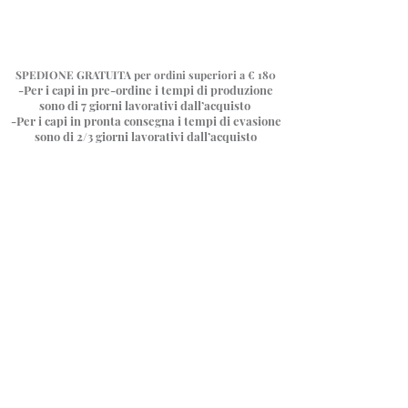
SPEDIONE GRATUITA
per ordini superiori a € 180
-Per i capi in pre-ordine i tempi di produzione
sono di 7 giorni
lavorativi dall’acquisto
-Per i capi in pronta consegna i tempi di evasione
sono di 2/3 giorni lavorativi dall’acquisto
Negozio
/
“Maxi tuta V”