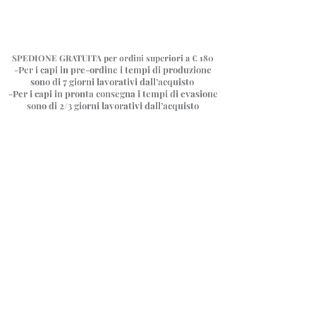
SPEDIONE GRATUITA
per ordini superiori a € 180
-Per i capi in pre-ordine i tempi di produzione
sono di 7 giorni
lavorativi dall’acquisto
-Per i capi in pronta consegna i tempi di evasione
sono di 2/3 giorni lavorativi dall’acquisto
Negozio
/
Gonna Asimmetrica