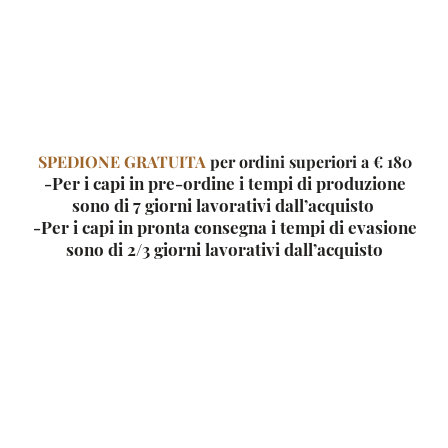
SPEDIONE GRATUITA
per ordini superiori a € 180
-Per i capi in pre-ordine i tempi di produzione
sono di 7 giorni
lavorativi dall’acquisto
-Per i capi in pronta consegna i tempi di evasione
sono di 2/3 giorni lavorativi dall’acquisto
one, bellissimo sotto una giacca o abbinato a gonne, pantaloni o al classico jeans.
tico da t-shirt, ma il modello è rivisitato partendo in primis dalla manica che è stata un po’ allungata 
nde differenza✨
 ma non eccessivamente lunga, perfetta quindi da infilare dentro un pantalone, annodare o lasciar