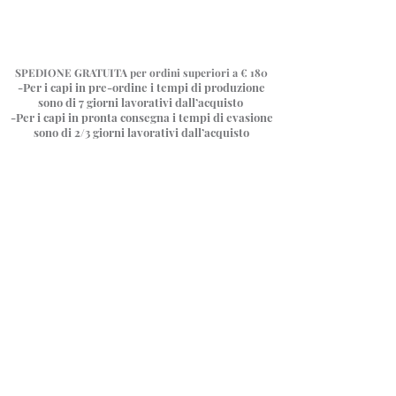
SPEDIONE GRATUITA
per ordini superiori a € 180
-Per i capi in pre-ordine i tempi di produzione
sono di 7 giorni
lavorativi dall’acquisto
-Per i capi in pronta consegna i tempi di evasione
sono di 2/3 giorni lavorativi dall’acquisto