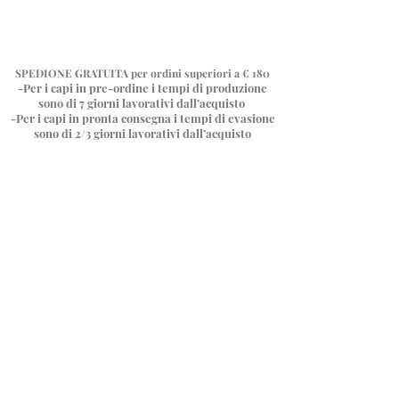
SPEDIONE GRATUITA
per ordini superiori a € 180
-Per i capi in pre-ordine i tempi di produzione
sono di 7 giorni
lavorativi dall’acquisto
-Per i capi in pronta consegna i tempi di evasione
sono di 2/3 giorni lavorativi dall’acquisto
Camicie oversize
Negozio
/
Camicie oversize
La camicia oversize 🤍 un classico intramontabile essenziale
senza stagione, eclettico e sempre attuale.
Un capo con cui giocare, indossala anche al contrario per un
look più originale e inaspettato ✨
Come una tela bianca ci permette di creare tantissimi look,
cambiando completamente la sua veste a seconda
dell’abbinamento scelto
In questa sezione trovi due modelli, quello asimmetrico quindi
leggermente più lungo sul retro, e quello con carrè e piega
centrale che aggiunge movimento al capo; entrambi sono
taglia unica e vestono tranquillamente dalla 38 alla 48.
Ordina per
Filtri
Cancella tutto
Filtri
Cancella tutto