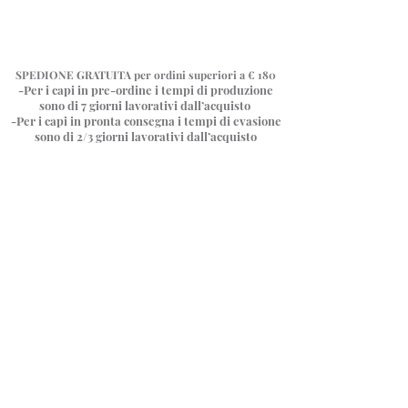
SPEDIONE GRATUITA
per ordini superiori a € 180
-Per i capi in pre-ordine i tempi di produzione
sono di 7 giorni
lavorativi dall’acquisto
-Per i capi in pronta consegna i tempi di evasione
sono di 2/3 giorni lavorativi dall’acquisto
Camicie oversize
Negozio
/
Camicie oversize
La camicia oversize 🤍 un classico intramontabile essenziale
senza stagione, eclettico e sempre attuale.
Un capo con cui giocare, indossala anche al contrario per un
look più originale e inaspettato ✨
Come una tela bianca ci permette di creare tantissimi look,
cambiando completamente la sua veste a seconda
dell’abbinamento scelto
In questa sezione trovi due modelli, quello asimmetrico quindi
leggermente più lungo sul retro, e quello con carrè e piega
centrale che aggiunge movimento al capo; entrambi sono
taglia unica e vestono tranquillamente dalla 38 alla 48.
Ordina per
Filtri
Cancella tutto
Filtri
Cancella tutto