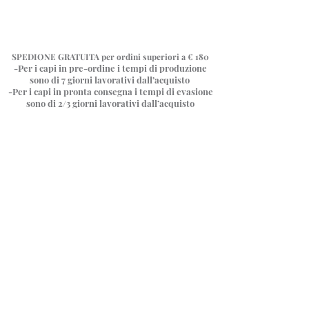
SPEDIONE GRATUITA
per ordini superiori a € 180
-Per i capi in pre-ordine i tempi di produzione
sono di 7 giorni
lavorativi dall’acquisto
-Per i capi in pronta consegna i tempi di evasione
sono di 2/3 giorni lavorativi dall’acquisto
Torna al catalogo