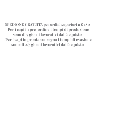
SPEDIONE GRATUITA
per ordini superiori a € 180
-Per i capi in pre-ordine i tempi di produzione
sono di 7 giorni
lavorativi dall’acquisto
-Per i capi in pronta consegna i tempi di evasione
sono di 2/3 giorni lavorativi dall’acquisto
Negozio
/
Abiti con corpino a V