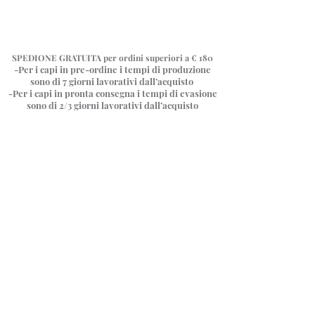
SPEDIONE GRATUITA
per ordini superiori a € 180
-Per i capi in pre-ordine i tempi di produzione
sono di 7 giorni
lavorativi dall’acquisto
-Per i capi in pronta consegna i tempi di evasione
sono di 2/3 giorni lavorativi dall’acquisto
Siamo spiacenti, il prodotto richiesto non è disponibile
Il mio profilo
Verifica ordini
Preferiti
Carrello
Carte regalo
Mostra prezzi in:
EUR